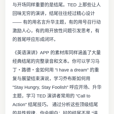
与开场同样重要的是结尾。TED 上那些让人
回味无穷的演讲，结尾往往经过精心设计
—— 有的用名言升华主题，有的用号召行动
激励人心，有的用开放性问题引发思考，有
的首尾呼应形成闭环。
《英语演讲》APP 的素材库同样涵盖了大量
经典结尾的完整录音和文本。你可以学习马
丁・路德・金如何用 "I have a dream" 的重
复与展望结束演说，学习乔布斯如何用
"Stay Hungry, Stay Foolish" 呼应开场、升华
主题，学习 TED 演讲者常用的 "Call to
Action" 结尾技巧。 通过分析这些顶级结尾
的共性规律，你会明白：好的结尾不是 "讲